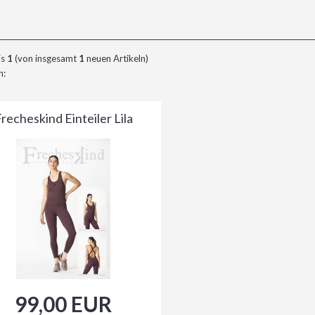
is
1
(von insgesamt
1
neuen Artikeln)
n:
recheskind Einteiler Lila
99,00 EUR