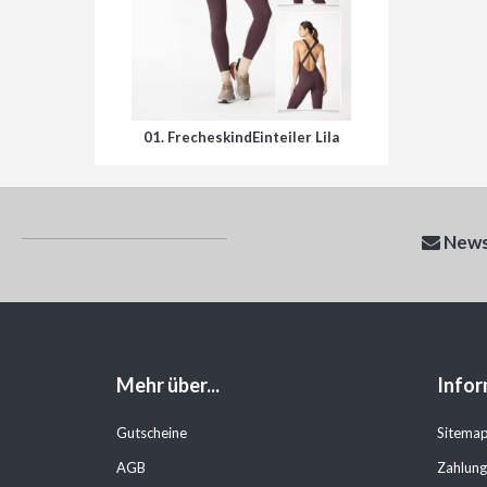
01.
FrecheskindEinteiler Lila
News
Mehr über...
Infor
Gutscheine
Sitema
AGB
Zahlung