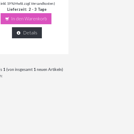
( inkl. 19 % MwSt. zzgl.
Versandkosten
)
Lieferzeit:
2 - 3 Tage
In den Warenkorb
Details
is
1
(von insgesamt
1
neuen Artikeln)
n: