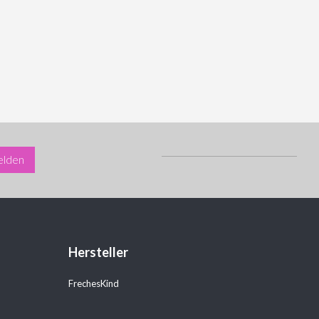
lden
Hersteller
FrechesKind